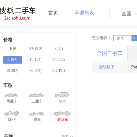
首页
车源列表
全国
您的选择：
X
豪华车
X
价格
不限
3万以内
3-5万
全国二手车
5-10万
10-15万
15-20万
默认排序
价
20-30万
30-50万
50万以上
车型
两厢车
三厢车
SUV
MPV
跑车
豪华车
品牌
更多>>