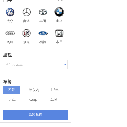
大众
奔驰
丰田
宝马
奥迪
别克
福特
本田
里程
6-10万公里
车龄
不限
1年以内
1-3年
3-5年
5-8年
8年以上
高级筛选