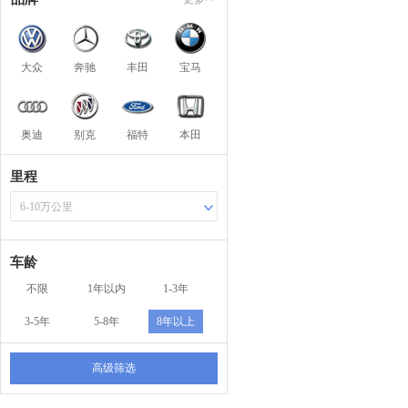
大众
奔驰
丰田
宝马
奥迪
别克
福特
本田
里程
6-10万公里
车龄
不限
1年以内
1-3年
3-5年
5-8年
8年以上
高级筛选