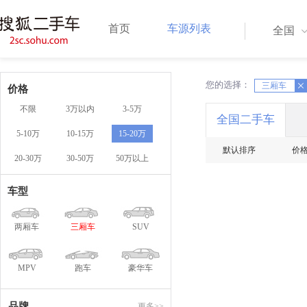
首页
车源列表
全国
您的选择：
X
三厢车
X
价格
不限
3万以内
3-5万
全国二手车
5-10万
10-15万
15-20万
默认排序
价
20-30万
30-50万
50万以上
车型
两厢车
三厢车
SUV
MPV
跑车
豪华车
品牌
更多>>