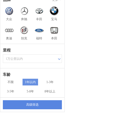
大众
奔驰
丰田
宝马
奥迪
别克
福特
本田
里程
1万公里以内
车龄
不限
1年以内
1-3年
3-5年
5-8年
8年以上
高级筛选