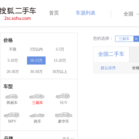
首页
车源列表
全国
您的选择：
X
三厢车
X
价格
不限
3万以内
3-5万
全国二手车
5-10万
10-15万
15-20万
默认排序
价
20-30万
30-50万
50万以上
车型
两厢车
三厢车
SUV
MPV
跑车
豪华车
品牌
更多>>