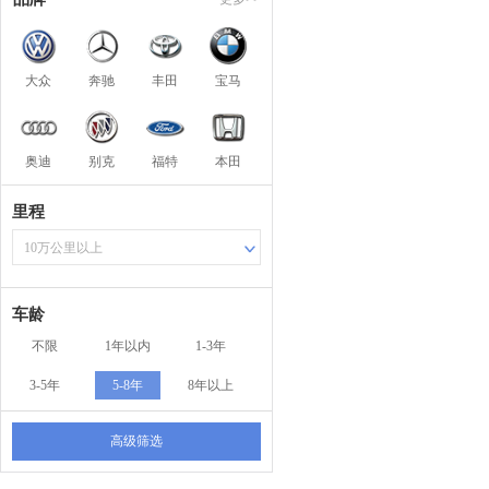
大众
奔驰
丰田
宝马
奥迪
别克
福特
本田
里程
10万公里以上
车龄
不限
1年以内
1-3年
3-5年
5-8年
8年以上
高级筛选