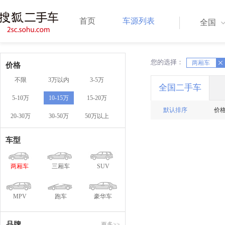
首页
车源列表
全国
您的选择：
X
两厢车
X
价格
不限
3万以内
3-5万
全国二手车
5-10万
10-15万
15-20万
默认排序
价
20-30万
30-50万
50万以上
车型
两厢车
三厢车
SUV
MPV
跑车
豪华车
品牌
更多>>