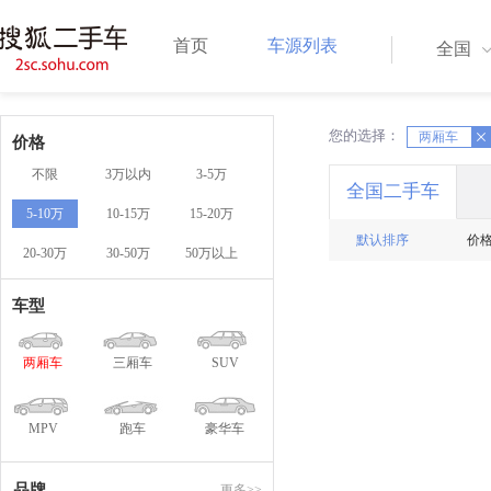
首页
车源列表
全国
您的选择：
X
两厢车
X
价格
不限
3万以内
3-5万
全国二手车
5-10万
10-15万
15-20万
默认排序
价
20-30万
30-50万
50万以上
车型
两厢车
三厢车
SUV
MPV
跑车
豪华车
品牌
更多>>