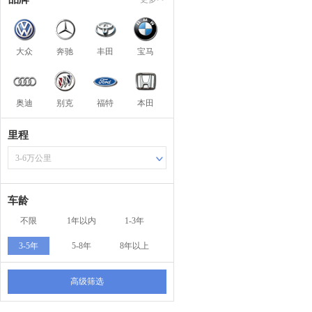
大众
奔驰
丰田
宝马
奥迪
别克
福特
本田
里程
3-6万公里
车龄
不限
1年以内
1-3年
3-5年
5-8年
8年以上
高级筛选