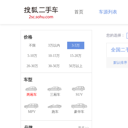
首页
车源列表
您的选择：
X
价格
不限
3万以内
3-5万
全国二
5-10万
10-15万
15-20万
默认排序
20-30万
30-50万
50万以上
车型
两厢车
三厢车
SUV
MPV
跑车
豪华车
品牌
更多>>