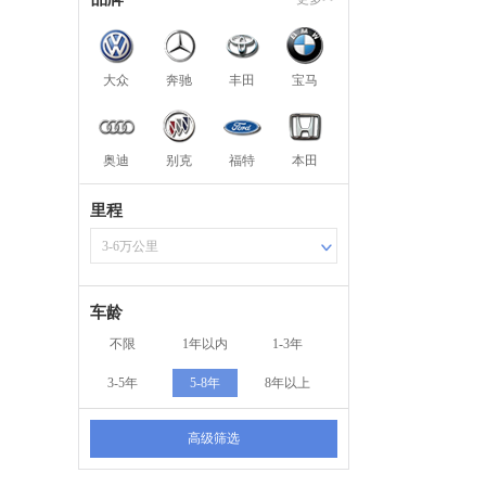
大众
奔驰
丰田
宝马
奥迪
别克
福特
本田
里程
3-6万公里
车龄
不限
1年以内
1-3年
3-5年
5-8年
8年以上
高级筛选