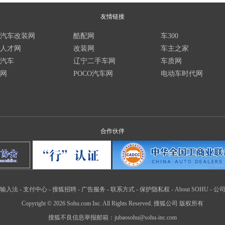
友情链接
汽车改装网
酷配网
车300
人才网
改装网
车主之家
汽车
辽宁二手车网
车质网
网
POCO汽车网
电动车时代网
合作伙伴
输入法
-
支付中心
-
搜狐招聘
-
广告服务
-
联系方式
-
保护隐私权
-
About SOHU
-
公
Copyright
©
2026 Sohu.com Inc. All Rights Reserved. 搜狐公司
版权所有
搜狐不良信息举报邮箱：
jubaosohu@sohu-inc.com