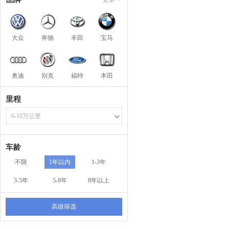
大众
奔驰
丰田
宝马
奥迪
别克
福特
本田
里程
6-10万公里
车龄
不限
1年以内
1-3年
3-5年
5-8年
8年以上
高级筛选