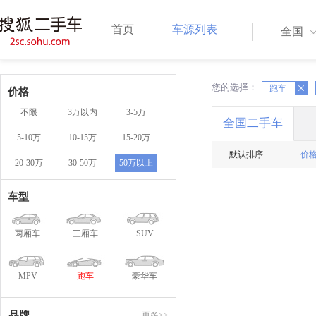
首页
车源列表
全国
您的选择：
X
跑车
X
价格
不限
3万以内
3-5万
全国二手车
5-10万
10-15万
15-20万
默认排序
价
20-30万
30-50万
50万以上
车型
两厢车
三厢车
SUV
MPV
跑车
豪华车
品牌
更多>>