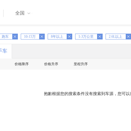
全国
跑车
X
10-15万
X
8年以上
X
1-3万公里
X
2.6L以上
X
手车
价格降序
价格升序
里程升序
抱歉根据您的搜索条件没有搜索到车源，您可以