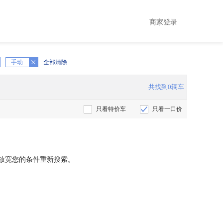
商家登录
手动
全部清除
共找到0辆车
只看特价车
只看一口价
放宽您的条件重新搜索。