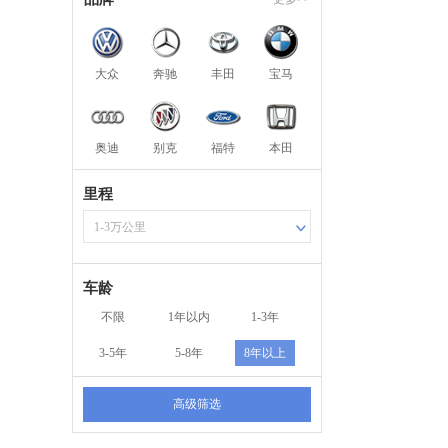
大众
奔驰
丰田
宝马
奥迪
别克
福特
本田
里程
1-3万公里
车龄
不限
1年以内
1-3年
3-5年
5-8年
8年以上
高级筛选