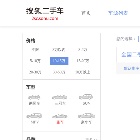
首页
车源列表
您的选择：
X
价格
不限
3万以内
3-5万
全国二
5-10万
10-15万
15-20万
默认排序
20-30万
30-50万
50万以上
车型
两厢车
三厢车
SUV
MPV
跑车
豪华车
品牌
更多>>