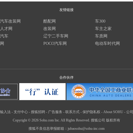
友情链接
汽车改装网
酷配网
车300
人才网
改装网
车主之家
汽车
辽宁二手车网
车质网
网
POCO汽车网
电动车时代网
合作伙伴
输入法
-
支付中心
-
搜狐招聘
-
广告服务
-
联系方式
-
保护隐私权
-
About SOHU
-
公
Copyright
©
2026 Sohu.com Inc. All Rights Reserved. 搜狐公司
版权所有
搜狐不良信息举报邮箱：
jubaosohu@sohu-inc.com