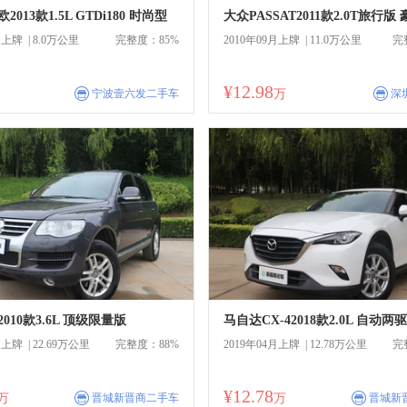
013款1.5L GTDi180 时尚型
大众PASSAT2011款2.0T旅行版
月上牌 | 8.0万公里
完整度：85%
2010年09月上牌 | 11.0万公里
完
¥12.98
商
商
宁波壹六发二手车
万
深
010款3.6L 顶级限量版
月上牌 | 22.69万公里
完整度：88%
2019年04月上牌 | 12.78万公里
完
¥12.78
商
商
万
晋城新晋商二手车
万
晋城新