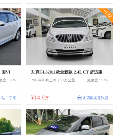
一口价
 国VI
别克GL82011款全新款 2.4L CT 舒适版
整度：97%
2012年03月上牌 | 6.7万公里
完整度：97%
¥14.6
商
尔达二手车
万
山西欧美亚汽贸