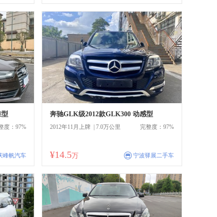
准型
奔驰GLK级2012款GLK300 动感型
整度：97%
2012年11月上牌 | 7.0万公里
完整度：97%
¥14.5
商
庆峰帆汽车
万
宁波驿展二手车