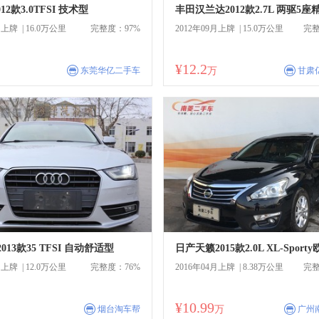
12款3.0TFSI 技术型
丰田汉兰达2012款2.7L 两驱5座
月上牌 | 16.0万公里
完整度：97%
2012年09月上牌 | 15.0万公里
完整
¥12.2
商
商
东莞华亿二手车
万
甘肃
013款35 TFSI 自动舒适型
月上牌 | 12.0万公里
完整度：76%
2016年04月上牌 | 8.38万公里
完整
¥10.99
商
商
烟台淘车帮
万
广州