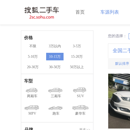
首页
车源列表
您的选择：
X
价格
不限
3万以内
3-5万
全国二
5-10万
10-15万
15-20万
默认排序
20-30万
30-50万
50万以上
车型
两厢车
三厢车
SUV
MPV
跑车
豪华车
品牌
更多>>