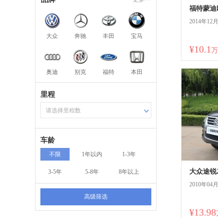
福特蒙迪欧2
2014年12
大众
奔驰
丰田
宝马
¥10.1
万
奥迪
别克
福特
本田
里程
请选择里程数
车龄
不限
1年以内
1-3年
大众途锐2
3-5年
5-8年
8年以上
2010年04
高级筛选
¥13.98