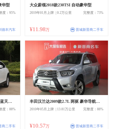
 豪华型
大众蔚领2018款230TSI 自动豪华型
整度：95%
2019年01月上牌 | 0.2万公里
完整度：73%
¥11.98
商
圳德丰汽车
万
晋城新晋商二手车
马自达CX-42018款2.0L 自动两驱蓝天活力版 国V
丰田汉兰达2009款2.7L 两驱 豪华导航版(7座)
整度：88%
2010年05月上牌 | 13.81万公里
完整度：88%
¥10.57
商
晋商二手车
万
晋城新晋商二手车