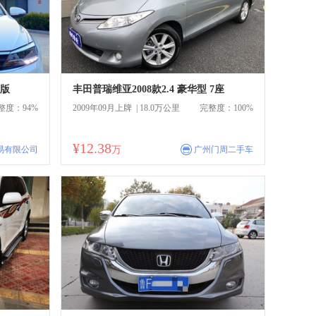
尚版
丰田普瑞维亚2008款2.4 豪华型 7座
整度：94%
2009年09月上牌 | 18.0万公里
完整度：100%
¥12.38
商
易有限公司
万
广州门周二手车