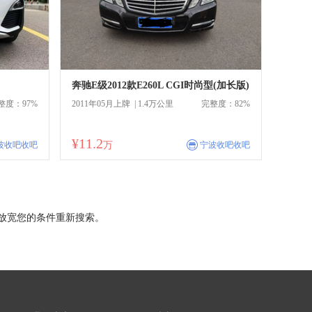
奔驰E级2012款E260L CGI时尚型(加长版)
整度：97%
2011年05月上牌 | 1.4万公里
完整度：82%
¥11.2
商
波收吧收吧
万
宁波收吧收吧
放宽您的条件重新搜索。