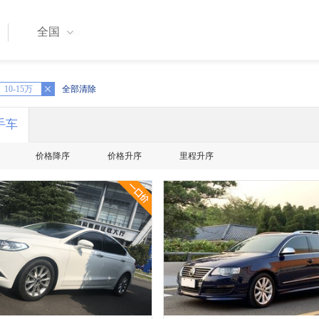
全国
10-15万
全部清除
手车
价格降序
价格升序
里程升序
一口价