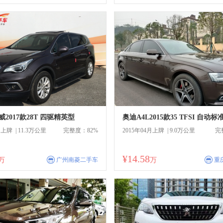
2017款28T 四驱精英型
奥迪A4L2015款35 TFSI 自动标
月上牌 | 11.3万公里
完整度：82%
2015年04月上牌 | 9.0万公里
完
¥14.58
商
商
万
广州南菱二手车
万
重