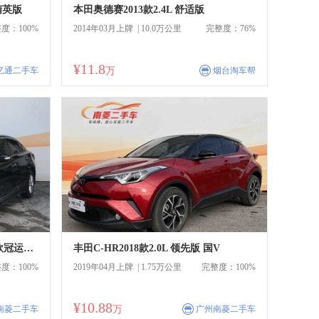
精英版
本田奥德赛2013款2.4L 舒适版
度：100%
2014年03月上牌 | 10.0万公里
完整度：76%
¥11.8
商
亿通二手车
万
烟台淘车帮
日产天籁2015款2.0L XL-Sporty欧冠运动版
丰田C-HR2018款2.0L 领先版 国V
度：100%
2019年04月上牌 | 1.75万公里
完整度：100%
¥10.88
商
南菱二手车
万
广州南菱二手车