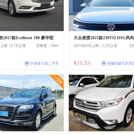
017款EcoBoost 180 豪华型
大众凌渡2021款230TSI DSG风
月上牌 | 0.7万公里
完整度：100%
2021年03月上牌 | 2.2万公里
完
¥11.5
商
商
宁波壹六发二手车
万
安徽四骏汽车贸
一口价