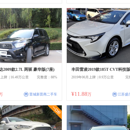
2009款2.7L 两驱 豪华版(7座)
丰田雷凌2019款185T CVT科技版
月上牌 | 16.49万公里
完整度：88%
2019年06月上牌 | 0.9万公里
完
¥11.88
商
商
万
晋城新晋商二手车
万
江苏盛
一口价