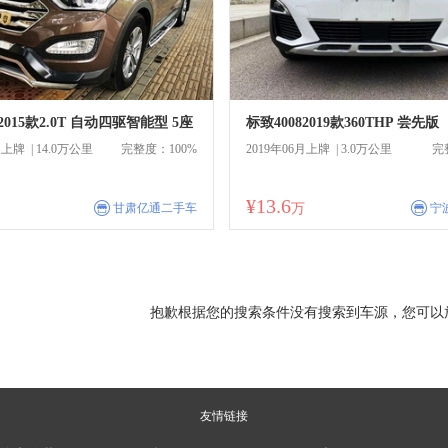
015款2.0T 自动四驱智能型 5座
标致40082019款360THP 尝先版
月上牌 | 14.0万公里
完整度：100%
2019年06月上牌 | 3.0万公里
完
¥13.6
商
商
甘肃亿通二手车
万
宁
抱歉根据您的搜索条件没有搜索到车源，您可以
友情链接