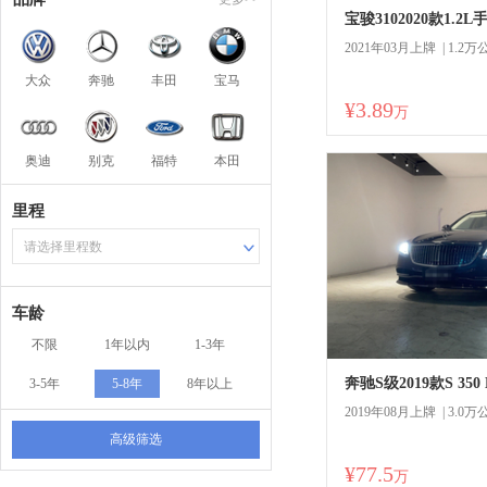
宝骏3102020款1.2
2021年03月上牌 | 1.2万
大众
奔驰
丰田
宝马
¥3.89
万
奥迪
别克
福特
本田
里程
请选择里程数
车龄
不限
1年以内
1-3年
奔驰S级2019款S 35
3-5年
5-8年
8年以上
2019年08月上牌 | 3.0万
高级筛选
¥77.5
商
万