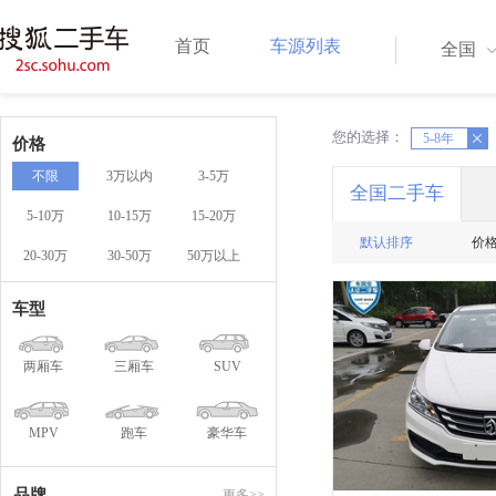
首页
车源列表
全国
您的选择：
X
5-8年
价格
不限
3万以内
3-5万
全国二手车
5-10万
10-15万
15-20万
默认排序
价
20-30万
30-50万
50万以上
车型
两厢车
三厢车
SUV
MPV
跑车
豪华车
品牌
更多>>