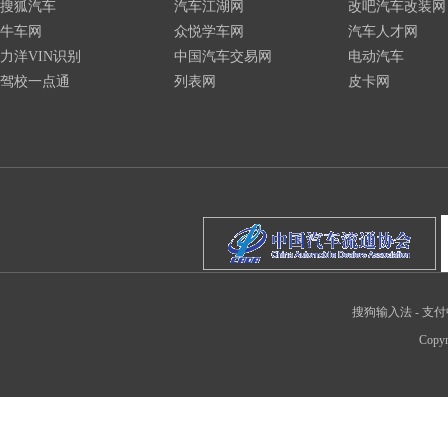
搜狐汽车
汽车江湖网
改吧汽车改装网
牛车网
众悦学车网
汽车人才网
力洋VIN识别
中国汽车交易网
电动汽车
驾校一点通
列表网
皮卡网
搜狗输入法
-
支付
Copyr