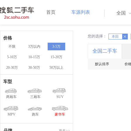
首页
车源列表
全国
您的选择：
X
本田
X
价格
不限
3万以内
3-5万
全国二手车
5-10万
10-15万
15-20万
默认排序
价
20-30万
30-50万
50万以上
车型
两厢车
三厢车
SUV
MPV
跑车
豪华车
品牌
更多>>