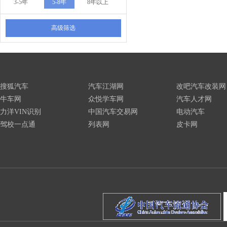
3-5年
5-8年
8年以上
高级筛选
搜狐汽车
汽车江湖网
改吧汽车改装网
牛车网
众悦学车网
汽车人才网
力洋VIN识别
中国汽车交易网
电动汽车
驾校一点通
列表网
皮卡网