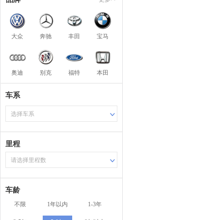
大众
奔驰
丰田
宝马
奥迪
别克
福特
本田
车系
选择车系
里程
请选择里程数
车龄
不限
1年以内
1-3年