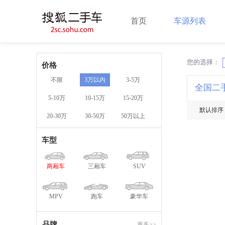
首页
车源列表
您的选择：
X
价格
不限
3万以内
3-5万
全国二
5-10万
10-15万
15-20万
默认排序
20-30万
30-50万
50万以上
车型
两厢车
三厢车
SUV
MPV
跑车
豪华车
品牌
更多>>