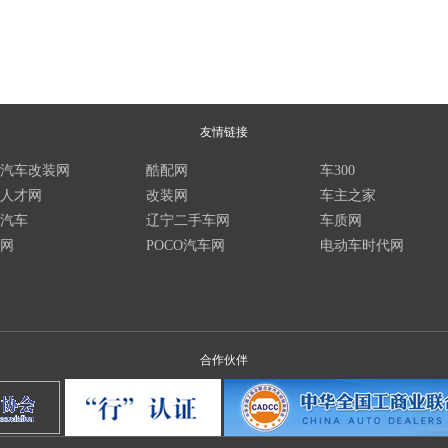
友情链接
汽车改装网
酷配网
车300
人才网
改装网
车主之家
汽车
辽宁二手车网
车质网
网
POCO汽车网
电动车时代网
合作伙伴