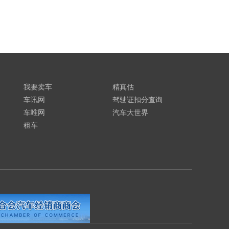
我要卖车
精真估
车讯网
驾驶证扣分查询
车唯网
汽车大世界
租车