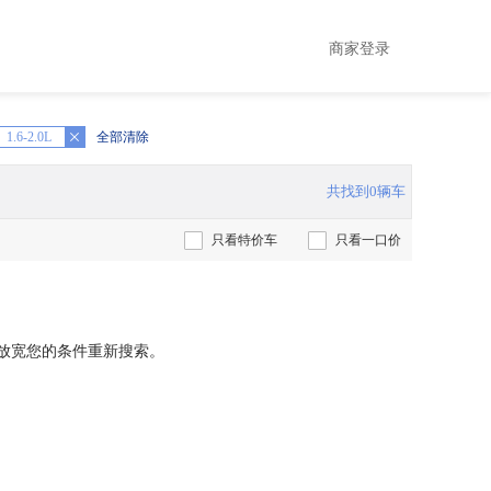
商家登录
1.6-2.0L
全部清除
共找到0辆车
只看特价车
只看一口价
放宽您的条件重新搜索。