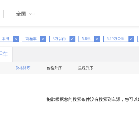
全国
本田
X
两厢车
X
3万以内
X
5-8年
X
6-10万公里
X
手车
价格降序
价格升序
里程升序
抱歉根据您的搜索条件没有搜索到车源，您可以