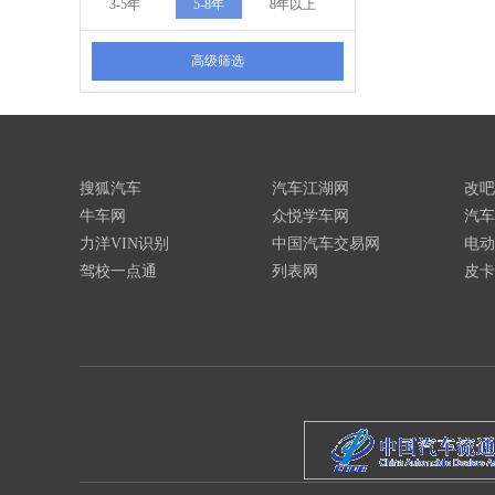
3-5年
5-8年
8年以上
高级筛选
搜狐汽车
汽车江湖网
改吧
牛车网
众悦学车网
汽车
力洋VIN识别
中国汽车交易网
电动
驾校一点通
列表网
皮卡