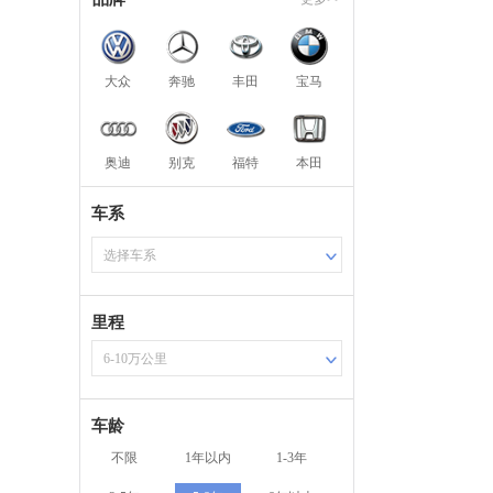
大众
奔驰
丰田
宝马
奥迪
别克
福特
本田
车系
选择车系
里程
6-10万公里
车龄
不限
1年以内
1-3年