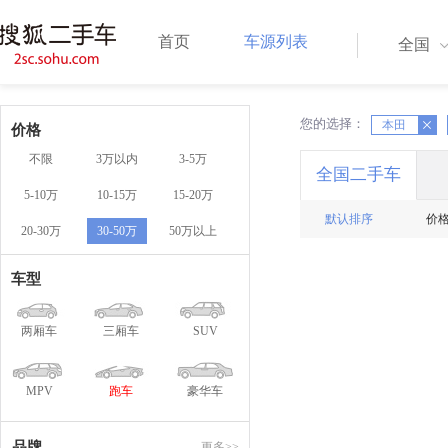
首页
车源列表
全国
您的选择：
X
X
本田
价格
不限
3万以内
3-5万
全国二手车
5-10万
10-15万
15-20万
默认排序
价
20-30万
30-50万
50万以上
车型
两厢车
三厢车
SUV
MPV
跑车
豪华车
品牌
更多>>