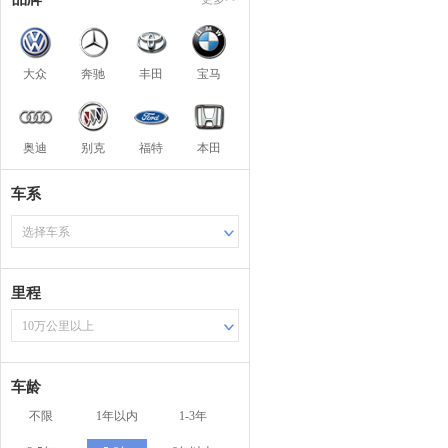
大众
奔驰
丰田
宝马
奥迪
别克
福特
本田
车系
选择车系
里程
10万公里以上
车龄
不限
1年以内
1-3年