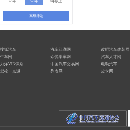
3-5年
5-8年
8年以上
高级筛选
搜狐汽车
汽车江湖网
改吧汽车改装网
牛车网
众悦学车网
汽车人才网
力洋VIN识别
中国汽车交易网
电动汽车
驾校一点通
列表网
皮卡网