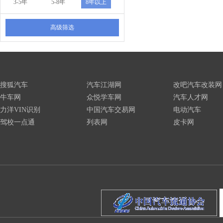
3-5年
5-8年
8年以上
高级筛选
搜狐汽车
汽车江湖网
改吧汽车改装网
牛车网
众悦学车网
汽车人才网
力洋VIN识别
中国汽车交易网
电动汽车
驾校一点通
列表网
皮卡网