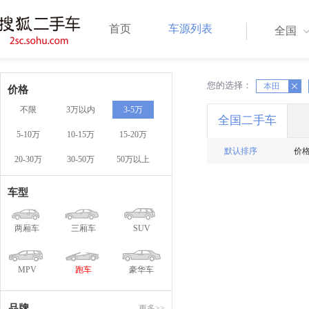
首页
车源列表
全国
您的选择：
X
X
本田
价格
不限
3万以内
3-5万
全国二手车
5-10万
10-15万
15-20万
默认排序
价
20-30万
30-50万
50万以上
车型
两厢车
三厢车
SUV
MPV
跑车
豪华车
品牌
更多>>