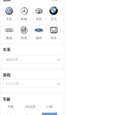
大众
奔驰
丰田
宝马
奥迪
别克
福特
本田
车系
选择车系
里程
1-3万公里
车龄
不限
1年以内
1-3年