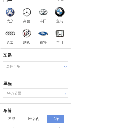
大众
奔驰
丰田
宝马
奥迪
别克
福特
本田
车系
选择车系
里程
3-6万公里
车龄
不限
1年以内
1-3年