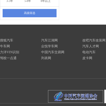
3-5年
5-8年
8年以上
高级筛选
搜狐汽车
汽车江湖网
改吧汽车改装网
牛车网
众悦学车网
汽车人才网
力洋VIN识别
中国汽车交易网
电动汽车
驾校一点通
列表网
皮卡网