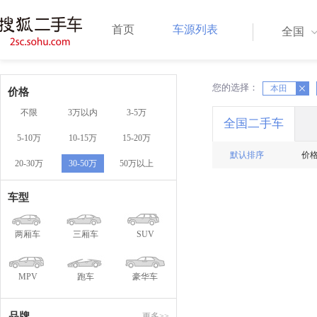
首页
车源列表
全国
您的选择：
X
本田
X
价格
不限
3万以内
3-5万
全国二手车
5-10万
10-15万
15-20万
默认排序
价
20-30万
30-50万
50万以上
车型
两厢车
三厢车
SUV
MPV
跑车
豪华车
品牌
更多>>