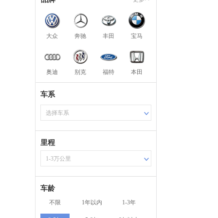
大众
奔驰
丰田
宝马
奥迪
别克
福特
本田
车系
选择车系
里程
1-3万公里
车龄
不限
1年以内
1-3年