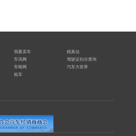
我要卖车
精真估
车讯网
驾驶证扣分查询
车唯网
汽车大世界
租车