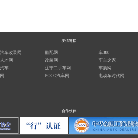
友情链接
汽车改装网
酷配网
车300
人才网
改装网
车主之家
汽车
辽宁二手车网
车质网
网
POCO汽车网
电动车时代网
合作伙伴