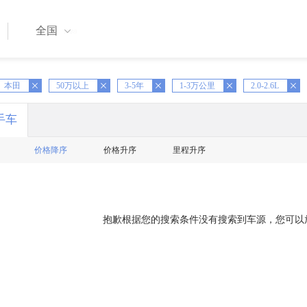
全国
本田
X
50万以上
X
3-5年
X
1-3万公里
X
2.0-2.6L
X
手车
价格降序
价格升序
里程升序
抱歉根据您的搜索条件没有搜索到车源，您可以