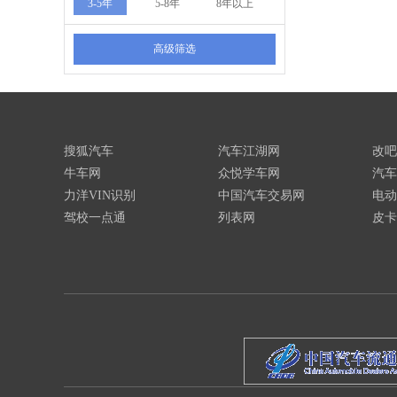
3-5年
5-8年
8年以上
高级筛选
搜狐汽车
汽车江湖网
改吧
牛车网
众悦学车网
汽车
力洋VIN识别
中国汽车交易网
电动
驾校一点通
列表网
皮卡