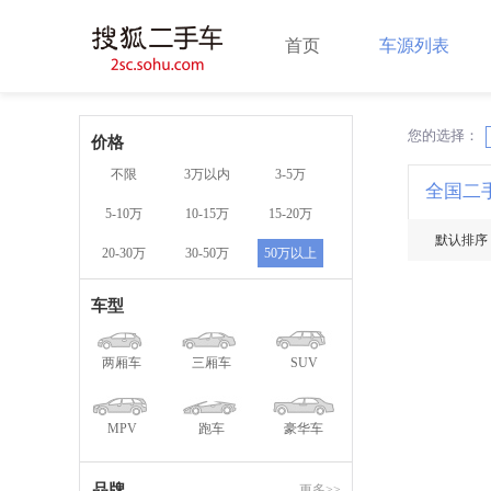
首页
车源列表
您的选择：
X
价格
不限
3万以内
3-5万
全国二
5-10万
10-15万
15-20万
默认排序
20-30万
30-50万
50万以上
车型
两厢车
三厢车
SUV
MPV
跑车
豪华车
品牌
更多>>