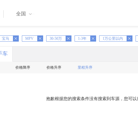
全国
X
宝马
MPV
X
30-50万
X
1-3年
X
1万公里以内
X
手车
价格降序
价格升序
里程升序
抱歉根据您的搜索条件没有搜索到车源，您可以