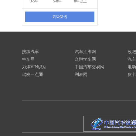
3-5年
5-8年
8年以上
高级筛选
搜狐汽车
汽车江湖网
改吧
牛车网
众悦学车网
汽车
力洋VIN识别
中国汽车交易网
电动
驾校一点通
列表网
皮卡