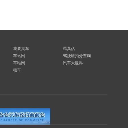
我要卖车
精真估
车讯网
驾驶证扣分查询
车唯网
汽车大世界
租车