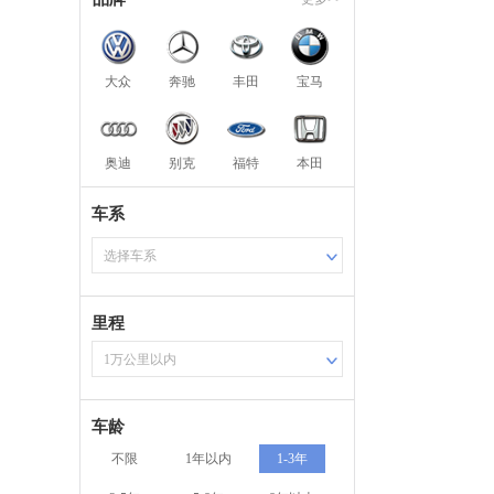
大众
奔驰
丰田
宝马
奥迪
别克
福特
本田
车系
选择车系
里程
1万公里以内
车龄
不限
1年以内
1-3年