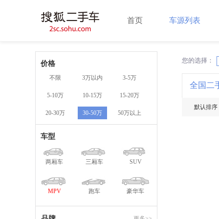
首页
车源列表
您的选择：
X
价格
不限
3万以内
3-5万
全国二
5-10万
10-15万
15-20万
默认排序
20-30万
30-50万
50万以上
车型
两厢车
三厢车
SUV
MPV
跑车
豪华车
品牌
更多>>