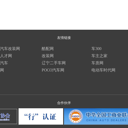
友情链接
汽车改装网
酷配网
车300
人才网
改装网
车主之家
汽车
辽宁二手车网
车质网
网
POCO汽车网
电动车时代网
合作伙伴