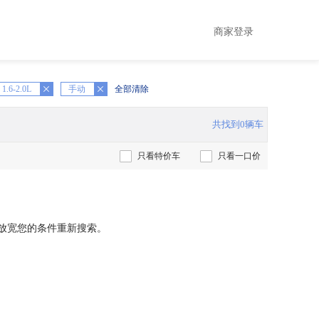
商家登录
1.6-2.0L
X
手动
全部清除
共找到0辆车
只看特价车
只看一口价
放宽您的条件重新搜索。