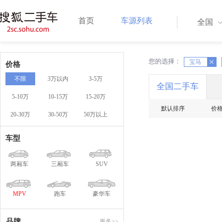
首页
车源列表
全国
您的选择：
X
X
宝马
价格
不限
3万以内
3-5万
全国二手车
5-10万
10-15万
15-20万
默认排序
价
20-30万
30-50万
50万以上
车型
两厢车
三厢车
SUV
MPV
跑车
豪华车
品牌
更多>>