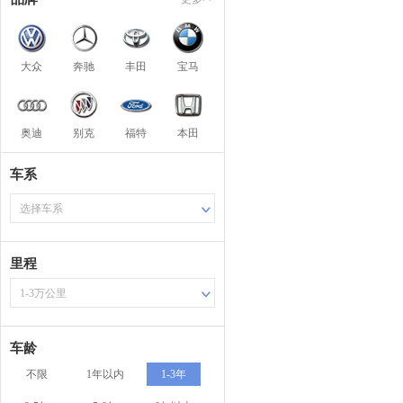
大众
奔驰
丰田
宝马
奥迪
别克
福特
本田
车系
选择车系
里程
1-3万公里
车龄
不限
1年以内
1-3年