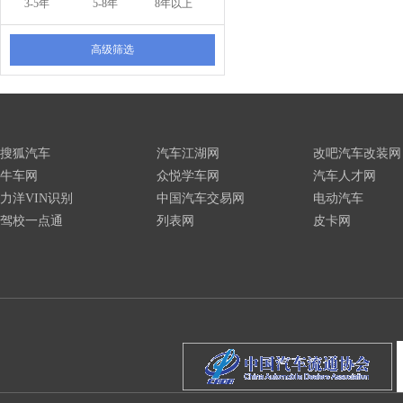
3-5年
5-8年
8年以上
高级筛选
搜狐汽车
汽车江湖网
改吧汽车改装网
牛车网
众悦学车网
汽车人才网
力洋VIN识别
中国汽车交易网
电动汽车
驾校一点通
列表网
皮卡网