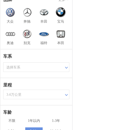
大众
奔驰
丰田
宝马
奥迪
别克
福特
本田
车系
选择车系
里程
3-6万公里
车龄
不限
1年以内
1-3年