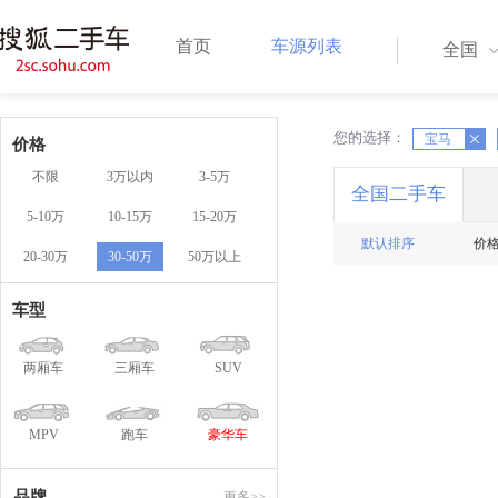
首页
车源列表
全国
您的选择：
X
宝马
X
价格
不限
3万以内
3-5万
全国二手车
5-10万
10-15万
15-20万
默认排序
价
20-30万
30-50万
50万以上
车型
两厢车
三厢车
SUV
MPV
跑车
豪华车
品牌
更多>>