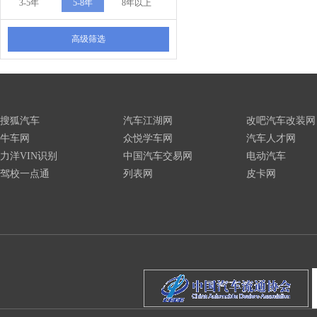
3-5年
5-8年
8年以上
高级筛选
搜狐汽车
汽车江湖网
改吧汽车改装网
牛车网
众悦学车网
汽车人才网
力洋VIN识别
中国汽车交易网
电动汽车
驾校一点通
列表网
皮卡网