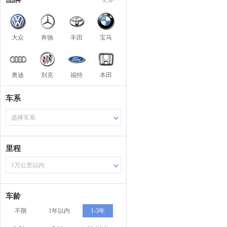
大众
奔驰
丰田
宝马
奥迪
别克
福特
本田
车系
选择车系
里程
1万公里以内
车龄
不限
1年以内
1-3年