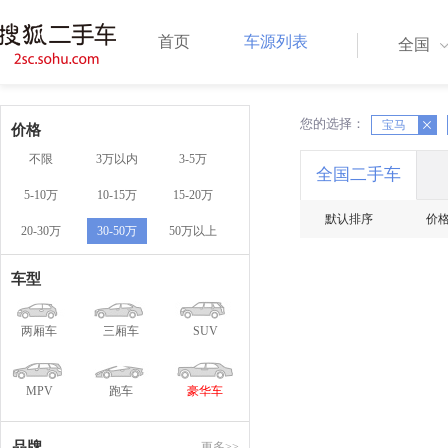
首页
车源列表
全国
您的选择：
X
宝马
X
价格
不限
3万以内
3-5万
全国二手车
5-10万
10-15万
15-20万
默认排序
价
20-30万
30-50万
50万以上
车型
两厢车
三厢车
SUV
MPV
跑车
豪华车
品牌
更多>>