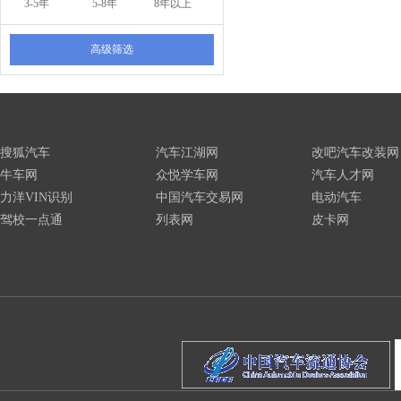
3-5年
5-8年
8年以上
高级筛选
搜狐汽车
汽车江湖网
改吧汽车改装网
牛车网
众悦学车网
汽车人才网
力洋VIN识别
中国汽车交易网
电动汽车
驾校一点通
列表网
皮卡网