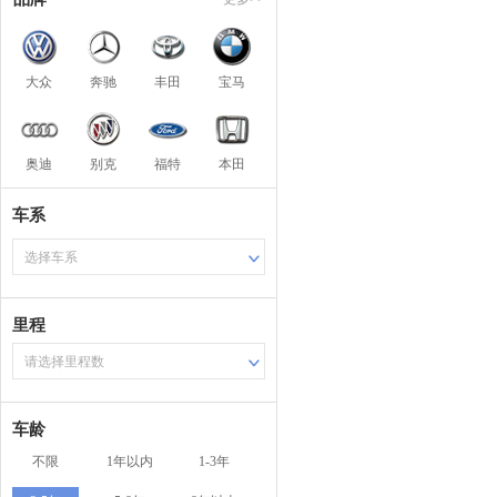
大众
奔驰
丰田
宝马
奥迪
别克
福特
本田
车系
选择车系
里程
请选择里程数
车龄
不限
1年以内
1-3年