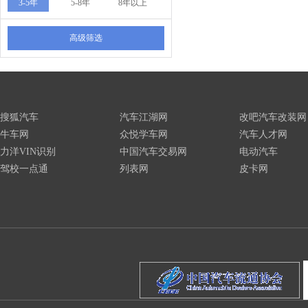
3-5年
5-8年
8年以上
高级筛选
搜狐汽车
汽车江湖网
改吧汽车改装网
牛车网
众悦学车网
汽车人才网
力洋VIN识别
中国汽车交易网
电动汽车
驾校一点通
列表网
皮卡网