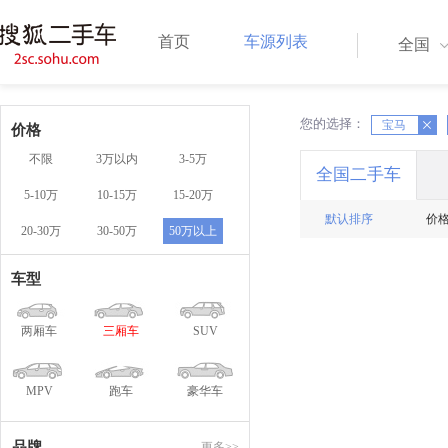
首页
车源列表
全国
您的选择：
X
宝马
X
价格
不限
3万以内
3-5万
全国二手车
5-10万
10-15万
15-20万
默认排序
价
20-30万
30-50万
50万以上
车型
两厢车
三厢车
SUV
MPV
跑车
豪华车
品牌
更多>>