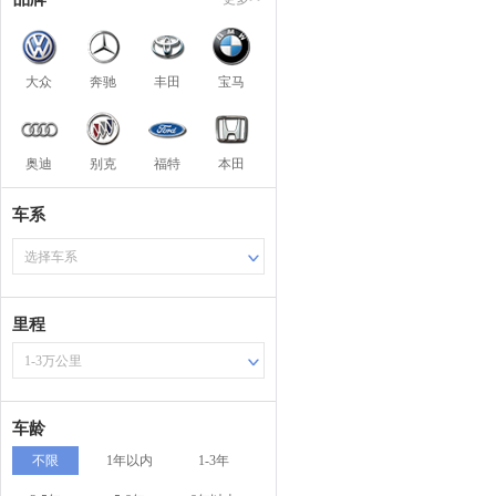
大众
奔驰
丰田
宝马
奥迪
别克
福特
本田
车系
选择车系
里程
1-3万公里
车龄
不限
1年以内
1-3年