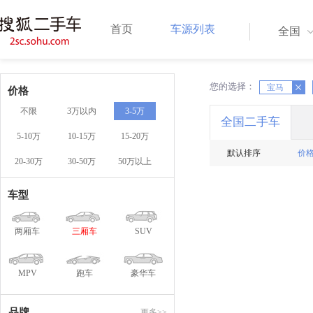
首页
车源列表
全国
您的选择：
X
宝马
X
价格
不限
3万以内
3-5万
全国二手车
5-10万
10-15万
15-20万
默认排序
价
20-30万
30-50万
50万以上
车型
两厢车
三厢车
SUV
MPV
跑车
豪华车
品牌
更多>>