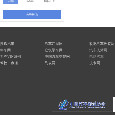
3-5年
5-8年
8年以上
高级筛选
搜狐汽车
汽车江湖网
改吧汽车改装网
牛车网
众悦学车网
汽车人才网
力洋VIN识别
中国汽车交易网
电动汽车
驾校一点通
列表网
皮卡网