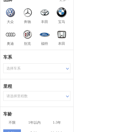
大众
奔驰
丰田
宝马
奥迪
别克
福特
本田
车系
选择车系
里程
请选择里程数
车龄
不限
1年以内
1-3年