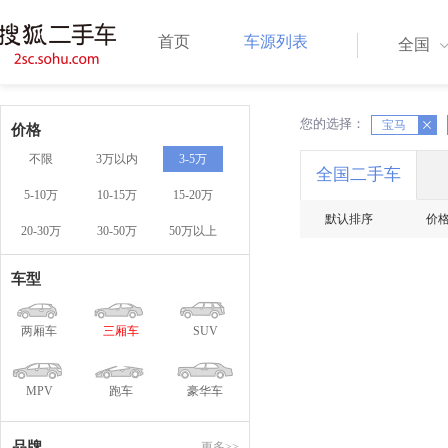
首页
车源列表
全国
您的选择：
X
宝马
X
价格
不限
3万以内
3-5万
全国二手车
5-10万
10-15万
15-20万
默认排序
价
20-30万
30-50万
50万以上
车型
两厢车
三厢车
SUV
MPV
跑车
豪华车
品牌
更多>>