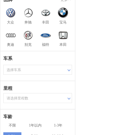
大众
奔驰
丰田
宝马
奥迪
别克
福特
本田
车系
选择车系
里程
请选择里程数
车龄
不限
1年以内
1-3年