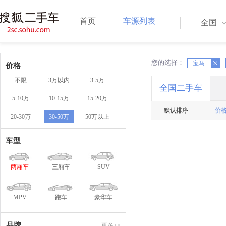
首页
车源列表
全国
您的选择：
X
宝马
X
价格
不限
3万以内
3-5万
全国二手车
5-10万
10-15万
15-20万
默认排序
价
20-30万
30-50万
50万以上
车型
两厢车
三厢车
SUV
MPV
跑车
豪华车
品牌
更多>>