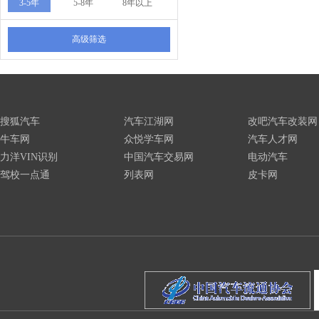
3-5年
5-8年
8年以上
高级筛选
搜狐汽车
汽车江湖网
改吧汽车改装网
牛车网
众悦学车网
汽车人才网
力洋VIN识别
中国汽车交易网
电动汽车
驾校一点通
列表网
皮卡网