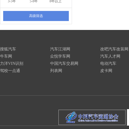
3-5年
5-8年
8年以上
高级筛选
搜狐汽车
汽车江湖网
改吧汽车改装网
牛车网
众悦学车网
汽车人才网
力洋VIN识别
中国汽车交易网
电动汽车
驾校一点通
列表网
皮卡网