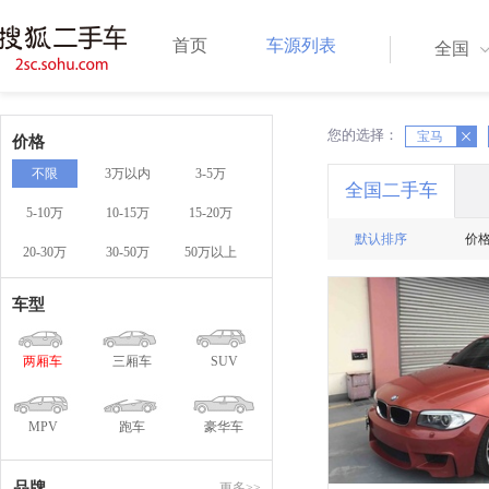
首页
车源列表
全国
您的选择：
X
宝马
X
价格
不限
3万以内
3-5万
全国二手车
5-10万
10-15万
15-20万
默认排序
价
20-30万
30-50万
50万以上
车型
两厢车
三厢车
SUV
MPV
跑车
豪华车
品牌
更多>>