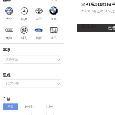
宝马1系2012款116i
2012年05月上牌 | 1.5万
大众
奔驰
丰田
宝马
¥36.8
商
万
已
奥迪
别克
福特
本田
车系
选择车系
里程
1-3万公里
车龄
不限
1年以内
1-3年