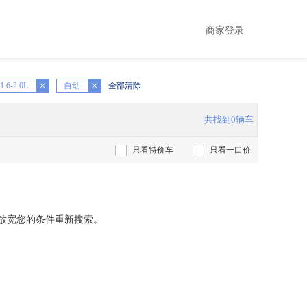
商家登录
1.6-2.0L
X
自动
全部清除
共找到0辆车
只看特价车
只看一口价
放宽您的条件重新搜索。