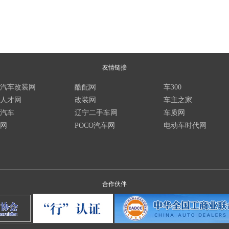
友情链接
汽车改装网
酷配网
车300
人才网
改装网
车主之家
汽车
辽宁二手车网
车质网
网
POCO汽车网
电动车时代网
合作伙伴