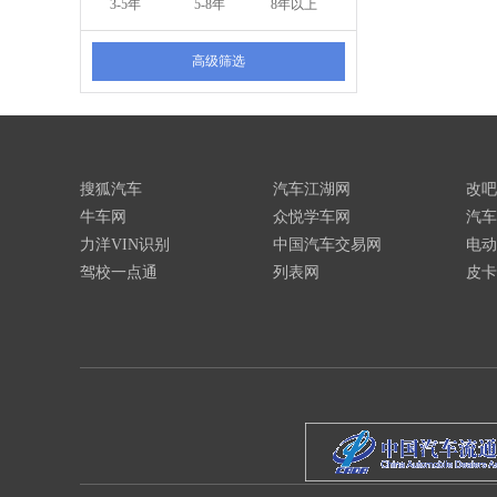
3-5年
5-8年
8年以上
高级筛选
搜狐汽车
汽车江湖网
改吧
牛车网
众悦学车网
汽车
力洋VIN识别
中国汽车交易网
电动
驾校一点通
列表网
皮卡