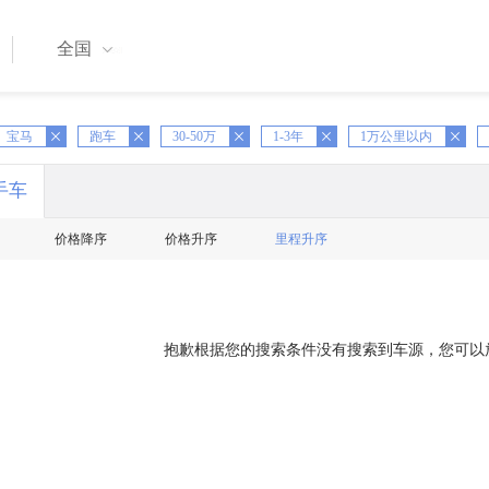
全国
X
宝马
跑车
X
30-50万
X
1-3年
X
1万公里以内
X
手车
价格降序
价格升序
里程升序
抱歉根据您的搜索条件没有搜索到车源，您可以