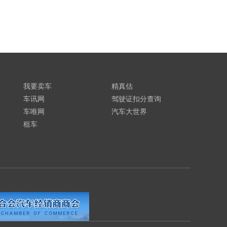
我要卖车
精真估
车讯网
驾驶证扣分查询
车唯网
汽车大世界
租车