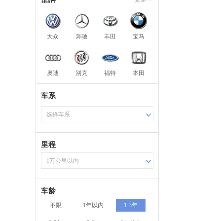
大众
奔驰
丰田
宝马
奥迪
别克
福特
本田
车系
选择车系
里程
1万公里以内
车龄
不限
1年以内
1-3年