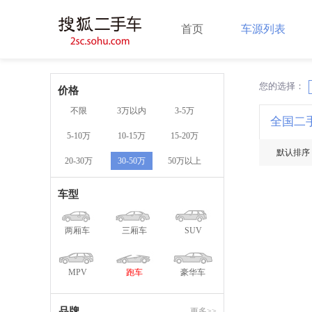
首页
车源列表
您的选择：
X
价格
不限
3万以内
3-5万
全国二
5-10万
10-15万
15-20万
默认排序
20-30万
30-50万
50万以上
车型
两厢车
三厢车
SUV
MPV
跑车
豪华车
品牌
更多>>