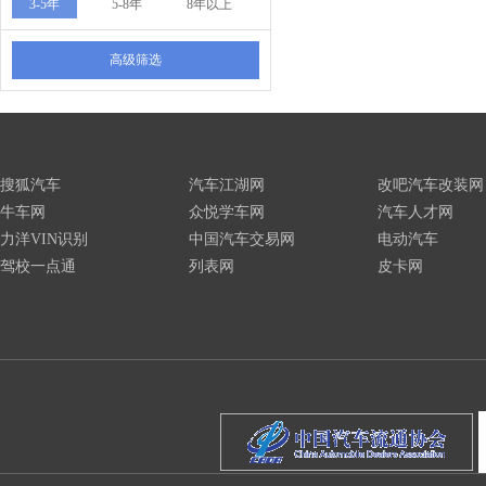
3-5年
5-8年
8年以上
高级筛选
搜狐汽车
汽车江湖网
改吧汽车改装网
牛车网
众悦学车网
汽车人才网
力洋VIN识别
中国汽车交易网
电动汽车
驾校一点通
列表网
皮卡网