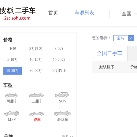
首页
车源列表
全国
您的选择：
X
X
宝马
价格
不限
3万以内
3-5万
全国二手车
5-10万
10-15万
15-20万
默认排序
价
20-30万
30-50万
50万以上
车型
两厢车
三厢车
SUV
MPV
跑车
豪华车
品牌
更多>>