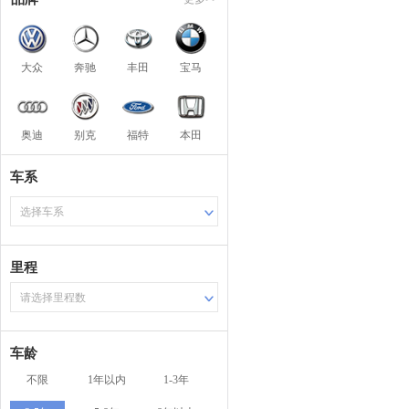
大众
奔驰
丰田
宝马
奥迪
别克
福特
本田
车系
选择车系
里程
请选择里程数
车龄
不限
1年以内
1-3年