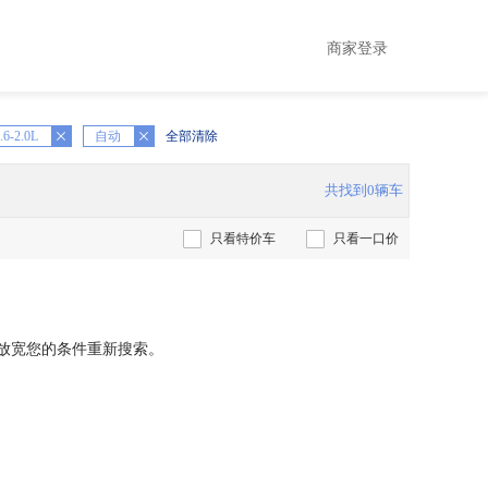
商家登录
.6-2.0L
X
自动
全部清除
共找到0辆车
只看特价车
只看一口价
放宽您的条件重新搜索。