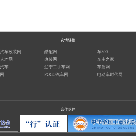
友情链接
汽车改装网
酷配网
车300
人才网
改装网
车主之家
汽车
辽宁二手车网
车质网
网
POCO汽车网
电动车时代网
合作伙伴