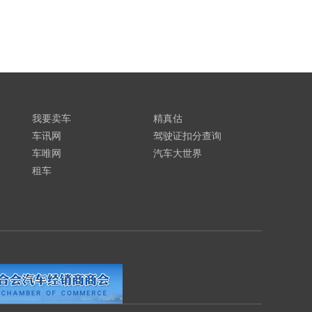
我要卖车
精真估
车讯网
驾驶证扣分查询
车唯网
汽车大世界
租车