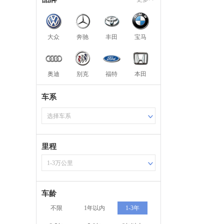
大众
奔驰
丰田
宝马
奥迪
别克
福特
本田
车系
选择车系
里程
1-3万公里
车龄
不限
1年以内
1-3年