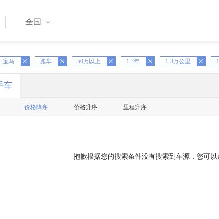
全国
X
宝马
跑车
X
50万以上
X
1-3年
X
1-3万公里
X
1
手车
价格降序
价格升序
里程升序
抱歉根据您的搜索条件没有搜索到车源，您可以