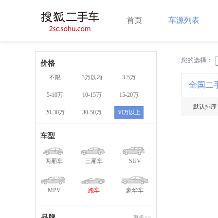
首页
车源列表
您的选择：
X
价格
不限
3万以内
3-5万
全国二
5-10万
10-15万
15-20万
默认排序
20-30万
30-50万
50万以上
车型
两厢车
三厢车
SUV
MPV
跑车
豪华车
品牌
更多>>