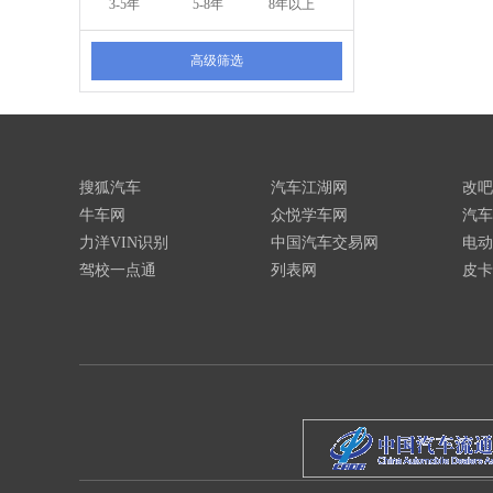
3-5年
5-8年
8年以上
高级筛选
搜狐汽车
汽车江湖网
改吧
牛车网
众悦学车网
汽车
力洋VIN识别
中国汽车交易网
电动
驾校一点通
列表网
皮卡