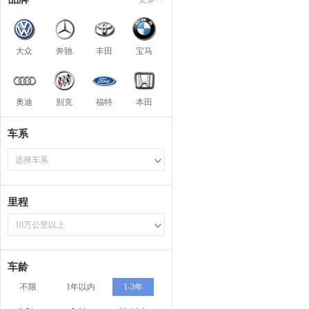
大众
奔驰
丰田
宝马
奥迪
别克
福特
本田
车系
选择车系
里程
10万公里以上
车龄
不限
1年以内
1-3年