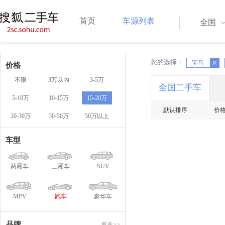
首页
车源列表
全国
您的选择：
X
X
宝马
价格
不限
3万以内
3-5万
全国二手车
5-10万
10-15万
15-20万
默认排序
价
20-30万
30-50万
50万以上
车型
两厢车
三厢车
SUV
MPV
跑车
豪华车
品牌
更多>>