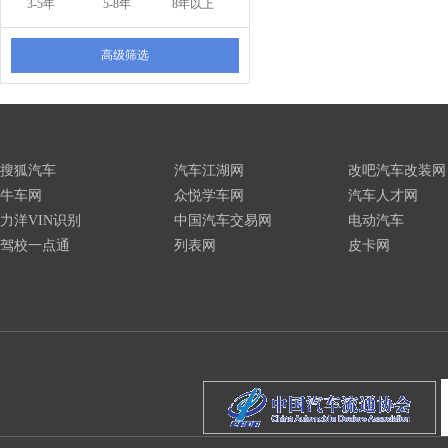
3-5年
5-8年
8年以上
高级筛选
搜狐汽车
汽车江湖网
改吧汽车改装网
牛车网
众悦学车网
汽车人才网
力洋VIN识别
中国汽车交易网
电动汽车
驾校一点通
列表网
皮卡网