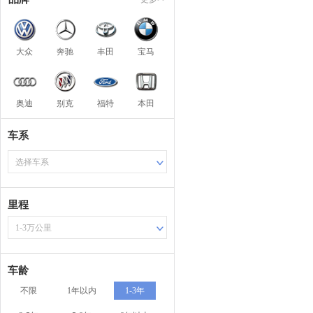
大众
奔驰
丰田
宝马
奥迪
别克
福特
本田
车系
选择车系
里程
1-3万公里
车龄
不限
1年以内
1-3年