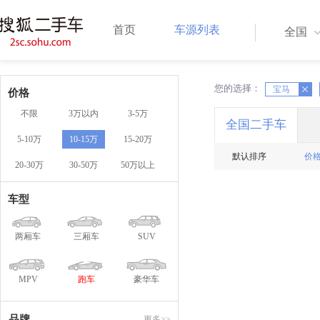
首页
车源列表
全国
您的选择：
X
X
宝马
价格
不限
3万以内
3-5万
全国二手车
5-10万
10-15万
15-20万
默认排序
价
20-30万
30-50万
50万以上
车型
两厢车
三厢车
SUV
MPV
跑车
豪华车
品牌
更多>>