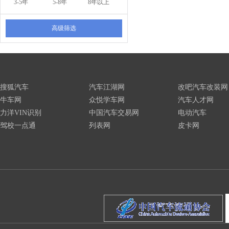
3-5年
5-8年
8年以上
高级筛选
搜狐汽车
汽车江湖网
改吧汽车改装网
牛车网
众悦学车网
汽车人才网
力洋VIN识别
中国汽车交易网
电动汽车
驾校一点通
列表网
皮卡网