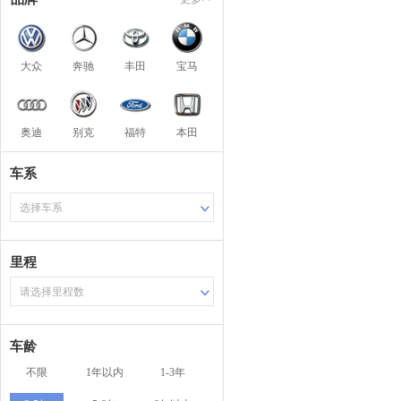
大众
奔驰
丰田
宝马
奥迪
别克
福特
本田
车系
选择车系
里程
请选择里程数
车龄
不限
1年以内
1-3年