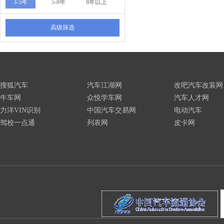
3-5年
5-8年
8年以上
高级筛选
搜狐汽车
汽车江湖网
改吧汽车改装网
牛车网
众悦学车网
汽车人才网
力洋VIN识别
中国汽车交易网
电动汽车
驾校一点通
列表网
皮卡网