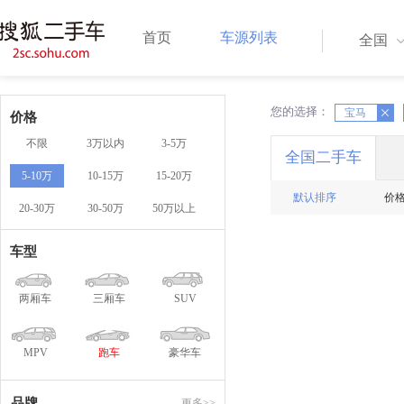
首页
车源列表
全国
您的选择：
X
X
宝马
价格
不限
3万以内
3-5万
全国二手车
5-10万
10-15万
15-20万
默认排序
价
20-30万
30-50万
50万以上
车型
两厢车
三厢车
SUV
MPV
跑车
豪华车
品牌
更多>>