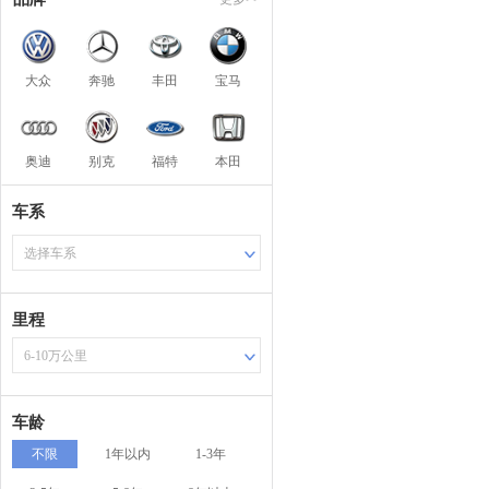
大众
奔驰
丰田
宝马
奥迪
别克
福特
本田
车系
选择车系
里程
6-10万公里
车龄
不限
1年以内
1-3年