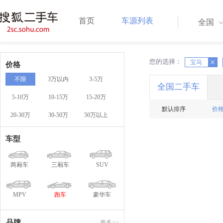
首页
车源列表
全国
您的选择：
X
X
宝马
价格
不限
3万以内
3-5万
全国二手车
5-10万
10-15万
15-20万
默认排序
价
20-30万
30-50万
50万以上
车型
两厢车
三厢车
SUV
MPV
跑车
豪华车
品牌
更多>>