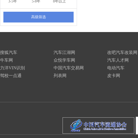
3-5年
5-8年
8年以上
高级筛选
搜狐汽车
汽车江湖网
改吧汽车改装网
牛车网
众悦学车网
汽车人才网
力洋VIN识别
中国汽车交易网
电动汽车
驾校一点通
列表网
皮卡网