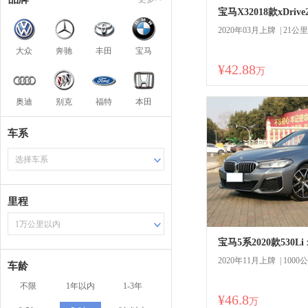
宝马X32018款xDriv
2020年03月上牌 | 21公里
大众
奔驰
丰田
宝马
¥42.88
商
万
奥迪
别克
福特
本田
车系
选择车系
里程
1万公里以内
宝马5系2020款530Li
2020年11月上牌 | 1000
车龄
不限
1年以内
1-3年
¥46.8
商
万