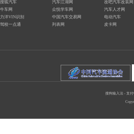
搜狐汽车
汽车江湖网
改吧汽车改装网
牛车网
众悦学车网
汽车人才网
力洋VIN识别
中国汽车交易网
电动汽车
驾校一点通
列表网
皮卡网
搜狗输入法
-
支付
Copyr