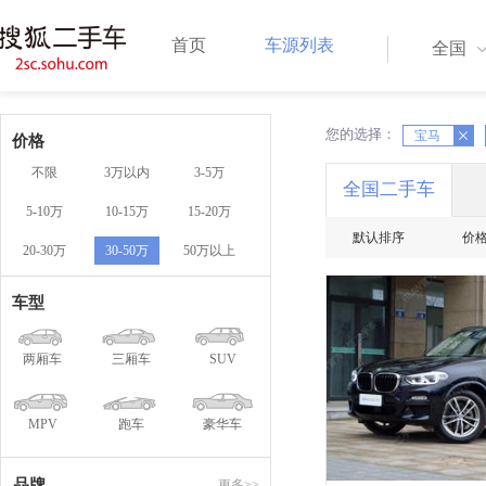
首页
车源列表
全国
您的选择：
X
宝马
X
价格
不限
3万以内
3-5万
全国二手车
5-10万
10-15万
15-20万
默认排序
价
20-30万
30-50万
50万以上
车型
两厢车
三厢车
SUV
MPV
跑车
豪华车
品牌
更多>>