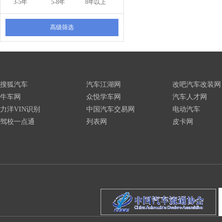
3-5年
5-8年
8年以上
高级筛选
搜狐汽车
汽车江湖网
改吧汽车改装网
牛车网
众悦学车网
汽车人才网
力洋VIN识别
中国汽车交易网
电动汽车
驾校一点通
列表网
皮卡网