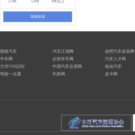
3-5年
5-8年
8年以上
高级筛选
搜狐汽车
汽车江湖网
改吧汽车改装网
牛车网
众悦学车网
汽车人才网
力洋VIN识别
中国汽车交易网
电动汽车
驾校一点通
列表网
皮卡网