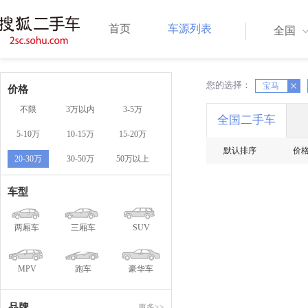
首页
车源列表
全国
您的选择：
X
宝马
X
价格
不限
3万以内
3-5万
全国二手车
5-10万
10-15万
15-20万
默认排序
价
20-30万
30-50万
50万以上
车型
两厢车
三厢车
SUV
MPV
跑车
豪华车
品牌
更多>>