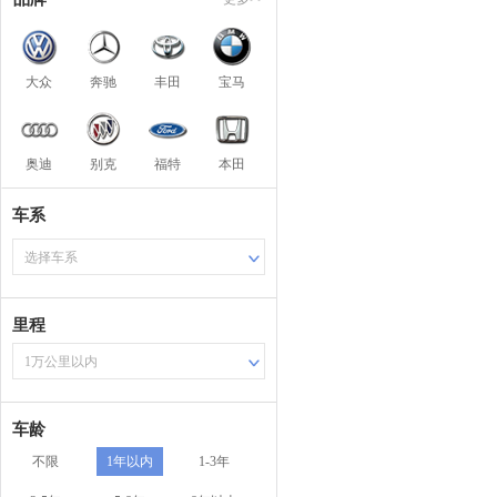
大众
奔驰
丰田
宝马
奥迪
别克
福特
本田
车系
选择车系
里程
1万公里以内
车龄
不限
1年以内
1-3年