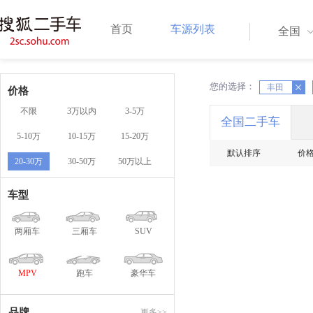
首页
车源列表
全国
您的选择：
X
X
丰田
价格
不限
3万以内
3-5万
全国二手车
5-10万
10-15万
15-20万
默认排序
价
20-30万
30-50万
50万以上
车型
两厢车
三厢车
SUV
MPV
跑车
豪华车
品牌
更多>>