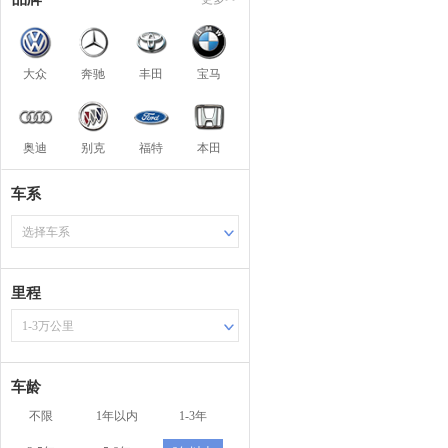
大众
奔驰
丰田
宝马
奥迪
别克
福特
本田
车系
选择车系
里程
1-3万公里
车龄
不限
1年以内
1-3年