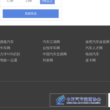
3-5年
5-8年
8年以上
高级筛选
搜狐汽车
汽车江湖网
改吧汽车改装网
牛车网
众悦学车网
汽车人才网
力洋VIN识别
中国汽车交易网
电动汽车
驾校一点通
列表网
皮卡网