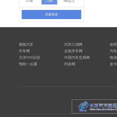
3-5年
5-8年
8年以上
高级筛选
搜狐汽车
汽车江湖网
改吧
牛车网
众悦学车网
汽车
力洋VIN识别
中国汽车交易网
电动
驾校一点通
列表网
皮卡