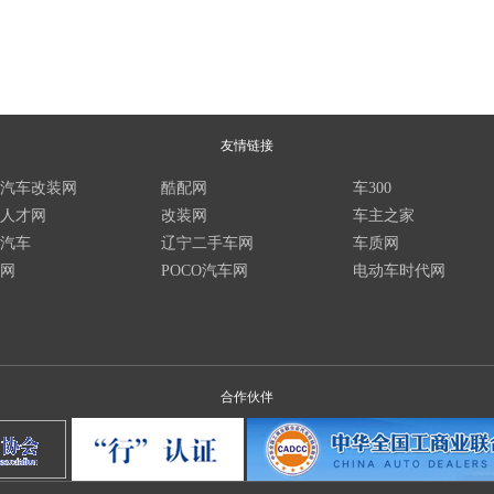
友情链接
汽车改装网
酷配网
车300
人才网
改装网
车主之家
汽车
辽宁二手车网
车质网
网
POCO汽车网
电动车时代网
合作伙伴