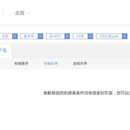
全国
丰田
X
豪华车
X
20-30万
X
5-8年
X
1万公里以内
手车
价格降序
价格升序
里程升序
抱歉根据您的搜索条件没有搜索到车源，您可以