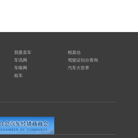
我要卖车
精真估
车讯网
驾驶证扣分查询
车唯网
汽车大世界
租车