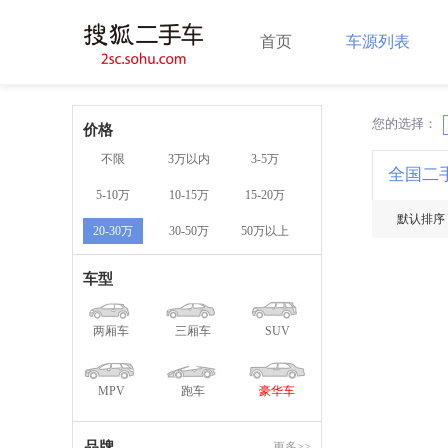
首页
车源列表
您的选择：
X
价格
不限
3万以内
3-5万
全国二
5-10万
10-15万
15-20万
默认排序
20-30万
30-50万
50万以上
车型
两厢车
三厢车
SUV
MPV
跑车
豪华车
品牌
更多>>