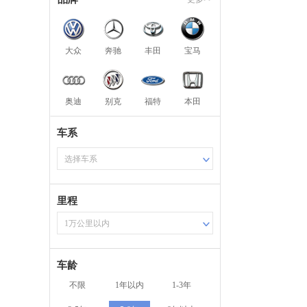
大众
奔驰
丰田
宝马
奥迪
别克
福特
本田
车系
选择车系
里程
1万公里以内
车龄
不限
1年以内
1-3年