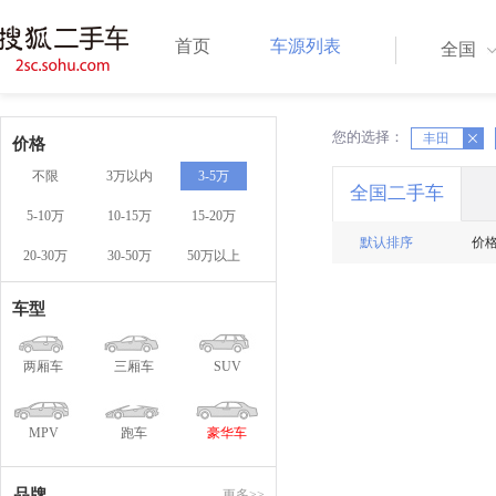
首页
车源列表
全国
您的选择：
X
丰田
X
价格
不限
3万以内
3-5万
全国二手车
5-10万
10-15万
15-20万
默认排序
价
20-30万
30-50万
50万以上
车型
两厢车
三厢车
SUV
MPV
跑车
豪华车
品牌
更多>>