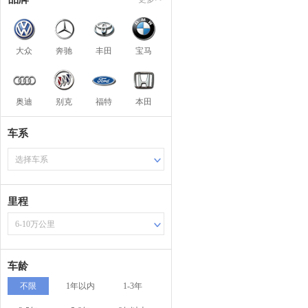
大众
奔驰
丰田
宝马
奥迪
别克
福特
本田
车系
选择车系
里程
6-10万公里
车龄
不限
1年以内
1-3年