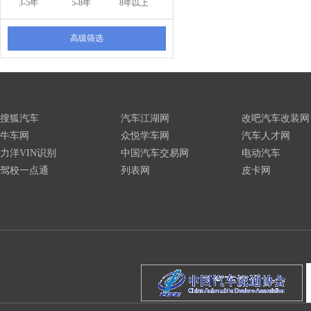
3-5年
5-8年
8年以上
高级筛选
搜狐汽车
汽车江湖网
改吧汽车改装网
牛车网
众悦学车网
汽车人才网
力洋VIN识别
中国汽车交易网
电动汽车
驾校一点通
列表网
皮卡网