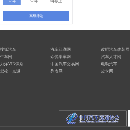
3-5年
5-8年
8年以上
高级筛选
搜狐汽车
汽车江湖网
改吧汽车改装网
牛车网
众悦学车网
汽车人才网
力洋VIN识别
中国汽车交易网
电动汽车
驾校一点通
列表网
皮卡网