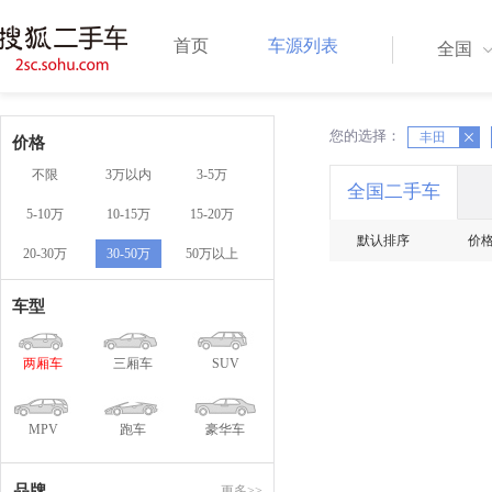
首页
车源列表
全国
您的选择：
X
丰田
X
价格
不限
3万以内
3-5万
全国二手车
5-10万
10-15万
15-20万
默认排序
价
20-30万
30-50万
50万以上
车型
两厢车
三厢车
SUV
MPV
跑车
豪华车
品牌
更多>>