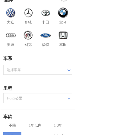
大众
奔驰
丰田
宝马
奥迪
别克
福特
本田
车系
选择车系
里程
1-3万公里
车龄
不限
1年以内
1-3年