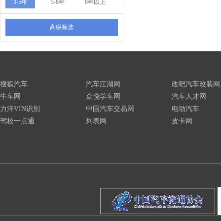
3-5年
5-8年
8年以上
高级筛选
搜狐汽车
汽车江湖网
改吧汽车改装网
牛车网
众悦学车网
汽车人才网
力洋VIN识别
中国汽车交易网
电动汽车
驾校一点通
列表网
皮卡网