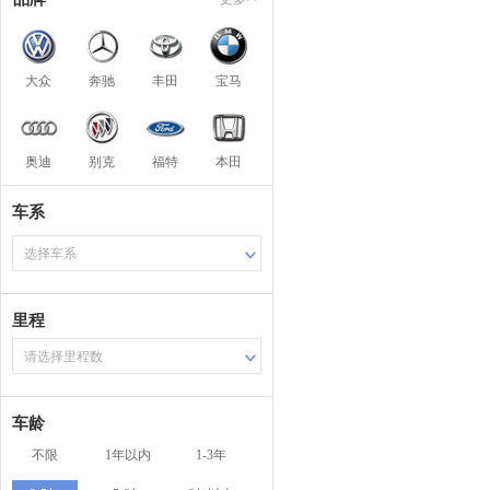
大众
奔驰
丰田
宝马
奥迪
别克
福特
本田
车系
选择车系
里程
请选择里程数
车龄
不限
1年以内
1-3年