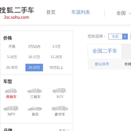
首页
车源列表
全国
您的选择：
X
丰田
X
价格
不限
3万以内
3-5万
全国二手车
5-10万
10-15万
15-20万
默认排序
价
20-30万
30-50万
50万以上
车型
两厢车
三厢车
SUV
MPV
跑车
豪华车
品牌
更多>>