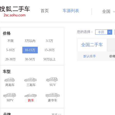
首页
车源列表
全国
您的选择：
X
X
丰田
价格
不限
3万以内
3-5万
全国二手车
5-10万
10-15万
15-20万
默认排序
价
20-30万
30-50万
50万以上
车型
两厢车
三厢车
SUV
MPV
跑车
豪华车
品牌
更多>>