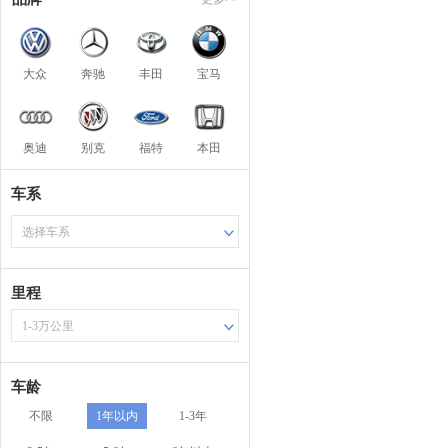
大众
奔驰
丰田
宝马
奥迪
别克
福特
本田
车系
选择车系
里程
1-3万公里
车龄
不限
1年以内
1-3年