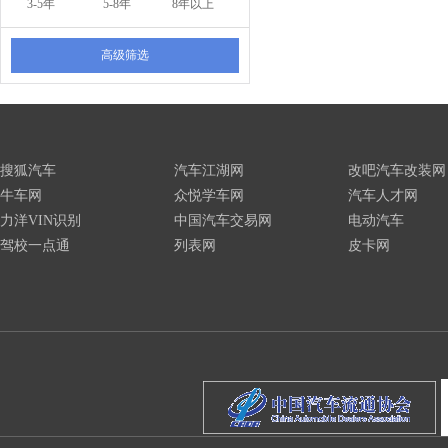
3-5年
5-8年
8年以上
高级筛选
搜狐汽车
汽车江湖网
改吧汽车改装网
牛车网
众悦学车网
汽车人才网
力洋VIN识别
中国汽车交易网
电动汽车
驾校一点通
列表网
皮卡网