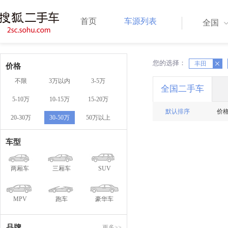
首页
车源列表
全国
您的选择：
X
丰田
X
价格
不限
3万以内
3-5万
全国二手车
5-10万
10-15万
15-20万
默认排序
价
20-30万
30-50万
50万以上
车型
两厢车
三厢车
SUV
MPV
跑车
豪华车
品牌
更多>>