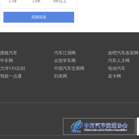
3-5年
5-8年
8年以上
高级筛选
搜狐汽车
汽车江湖网
改吧汽车改装网
牛车网
众悦学车网
汽车人才网
力洋VIN识别
中国汽车交易网
电动汽车
驾校一点通
列表网
皮卡网