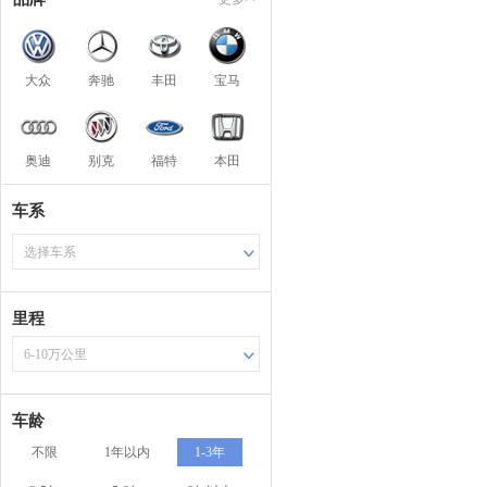
大众
奔驰
丰田
宝马
奥迪
别克
福特
本田
车系
选择车系
里程
6-10万公里
车龄
不限
1年以内
1-3年