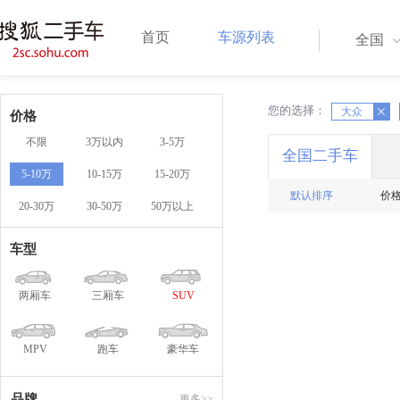
首页
车源列表
全国
您的选择：
X
X
大众
价格
不限
3万以内
3-5万
全国二手车
5-10万
10-15万
15-20万
默认排序
价
20-30万
30-50万
50万以上
车型
两厢车
三厢车
SUV
MPV
跑车
豪华车
品牌
更多>>