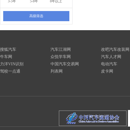
3-5年
5-8年
8年以上
高级筛选
搜狐汽车
汽车江湖网
改吧汽车改装网
牛车网
众悦学车网
汽车人才网
力洋VIN识别
中国汽车交易网
电动汽车
驾校一点通
列表网
皮卡网