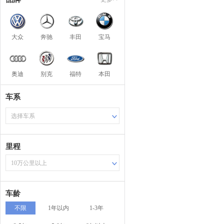
大众
奔驰
丰田
宝马
奥迪
别克
福特
本田
车系
选择车系
里程
10万公里以上
车龄
不限
1年以内
1-3年