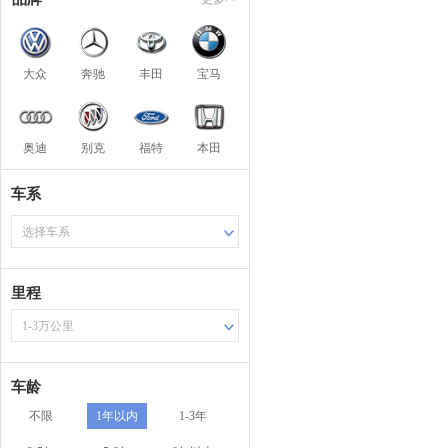
大众
奔驰
丰田
宝马
奥迪
别克
福特
本田
车系
选择车系
里程
1-3万公里
车龄
不限
1年以内
1-3年