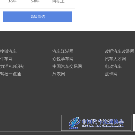
3-5年
5-8年
8年以上
高级筛选
搜狐汽车
汽车江湖网
改吧汽车改装网
牛车网
众悦学车网
汽车人才网
力洋VIN识别
中国汽车交易网
电动汽车
驾校一点通
列表网
皮卡网