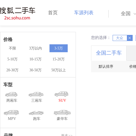
首页
车源列表
全国
您的选择：
X
X
大众
价格
不限
3万以内
3-5万
全国二手车
5-10万
10-15万
15-20万
默认排序
价
20-30万
30-50万
50万以上
车型
两厢车
三厢车
SUV
MPV
跑车
豪华车
品牌
更多>>