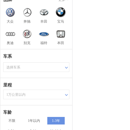
大众
奔驰
丰田
宝马
奥迪
别克
福特
本田
车系
选择车系
里程
1万公里以内
车龄
不限
1年以内
1-3年