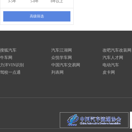
3-5年
5-8年
8年以上
高级筛选
搜狐汽车
汽车江湖网
改吧汽车改装网
牛车网
众悦学车网
汽车人才网
力洋VIN识别
中国汽车交易网
电动汽车
驾校一点通
列表网
皮卡网