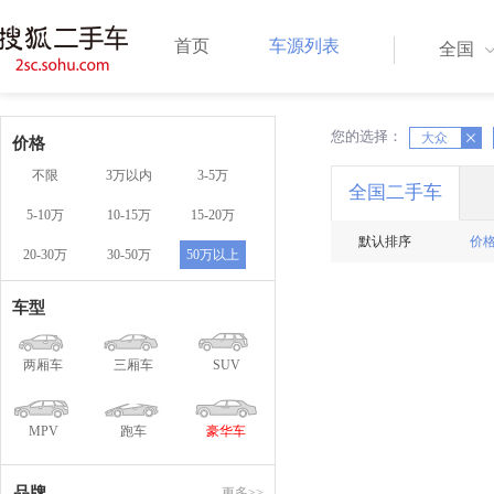
首页
车源列表
全国
您的选择：
X
大众
X
价格
不限
3万以内
3-5万
全国二手车
5-10万
10-15万
15-20万
默认排序
价
20-30万
30-50万
50万以上
车型
两厢车
三厢车
SUV
MPV
跑车
豪华车
品牌
更多>>