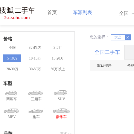
首页
车源列表
全国
您的选择：
X
大众
X
价格
不限
3万以内
3-5万
全国二手车
5-10万
10-15万
15-20万
默认排序
价
20-30万
30-50万
50万以上
车型
两厢车
三厢车
SUV
MPV
跑车
豪华车
品牌
更多>>