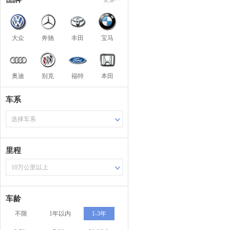
大众
奔驰
丰田
宝马
奥迪
别克
福特
本田
车系
选择车系
里程
10万公里以上
车龄
不限
1年以内
1-3年