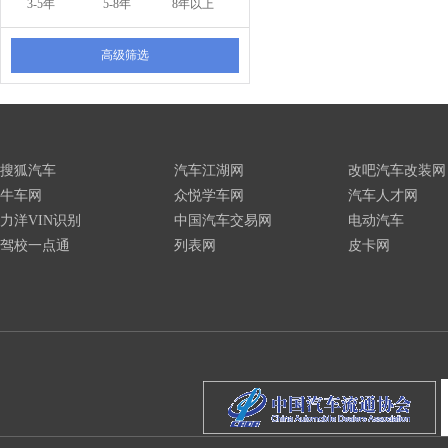
3-5年
5-8年
8年以上
高级筛选
搜狐汽车
汽车江湖网
改吧汽车改装网
牛车网
众悦学车网
汽车人才网
力洋VIN识别
中国汽车交易网
电动汽车
驾校一点通
列表网
皮卡网