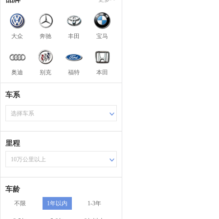
大众
奔驰
丰田
宝马
奥迪
别克
福特
本田
车系
选择车系
里程
10万公里以上
车龄
不限
1年以内
1-3年