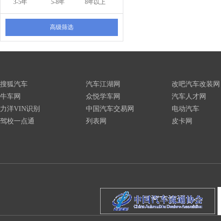
3-5年
5-8年
8年以上
高级筛选
搜狐汽车
汽车江湖网
改吧汽车改装网
牛车网
众悦学车网
汽车人才网
力洋VIN识别
中国汽车交易网
电动汽车
驾校一点通
列表网
皮卡网