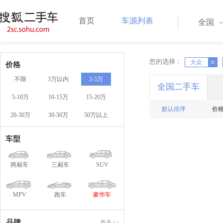
首页
车源列表
全国
您的选择：
X
大众
X
价格
不限
3万以内
3-5万
全国二手车
5-10万
10-15万
15-20万
默认排序
价
20-30万
30-50万
50万以上
车型
两厢车
三厢车
SUV
MPV
跑车
豪华车
品牌
更多>>