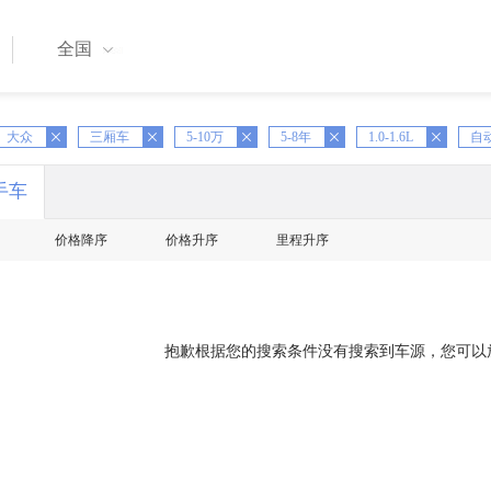
全国
大众
X
三厢车
X
5-10万
X
5-8年
X
1.0-1.6L
X
自
手车
价格降序
价格升序
里程升序
抱歉根据您的搜索条件没有搜索到车源，您可以