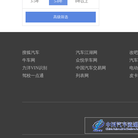
3-5年
5-8年
8年以上
高级筛选
搜狐汽车
汽车江湖网
改吧
牛车网
众悦学车网
汽车
力洋VIN识别
中国汽车交易网
电动
驾校一点通
列表网
皮卡