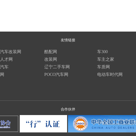
友情链接
汽车改装网
酷配网
车300
人才网
改装网
车主之家
汽车
辽宁二手车网
车质网
网
POCO汽车网
电动车时代网
合作伙伴