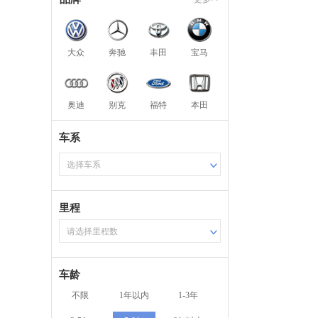
大众
奔驰
丰田
宝马
奥迪
别克
福特
本田
车系
选择车系
里程
请选择里程数
车龄
不限
1年以内
1-3年