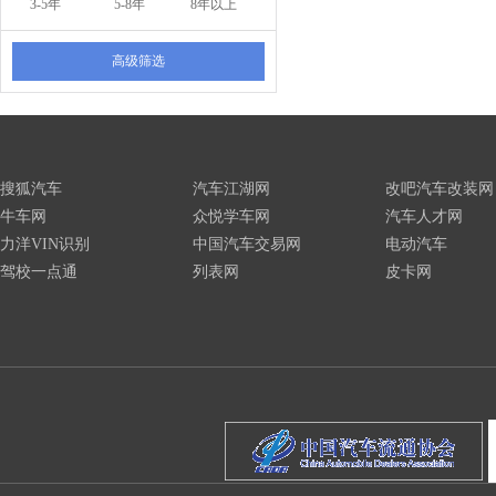
3-5年
5-8年
8年以上
高级筛选
搜狐汽车
汽车江湖网
改吧汽车改装网
牛车网
众悦学车网
汽车人才网
力洋VIN识别
中国汽车交易网
电动汽车
驾校一点通
列表网
皮卡网