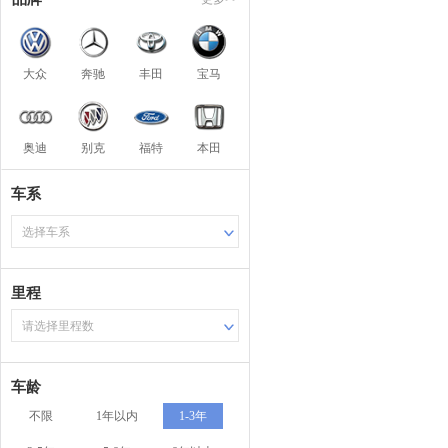
大众
奔驰
丰田
宝马
奥迪
别克
福特
本田
车系
选择车系
里程
请选择里程数
车龄
不限
1年以内
1-3年