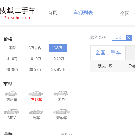
首页
车源列表
全国
您的选择：
X
大众
X
价格
不限
3万以内
3-5万
全国二手车
5-10万
10-15万
15-20万
默认排序
价
20-30万
30-50万
50万以上
车型
两厢车
三厢车
SUV
MPV
跑车
豪华车
品牌
更多>>