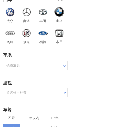
大众
奔驰
丰田
宝马
奥迪
别克
福特
本田
车系
选择车系
里程
请选择里程数
车龄
不限
1年以内
1-3年