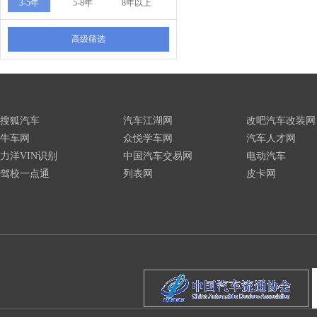
3-5年
5-8年
8年以上
高级筛选
搜狐汽车
汽车江湖网
改吧汽车改装网
牛车网
众悦学车网
汽车人才网
力洋VIN识别
中国汽车交易网
电动汽车
驾校一点通
列表网
皮卡网