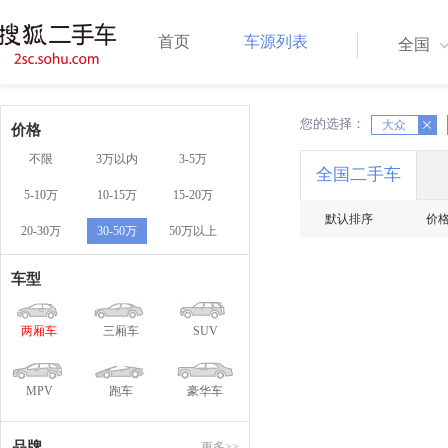
首页
车源列表
全国
您的选择：
X
大众
X
价格
不限
3万以内
3-5万
全国二手车
5-10万
10-15万
15-20万
默认排序
价
20-30万
30-50万
50万以上
车型
两厢车
三厢车
SUV
MPV
跑车
豪华车
品牌
更多>>